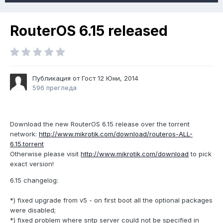
RouterOS 6.15 released
Публикация от Гост
12 Юни, 2014
596 прегледа
Download the new RouterOS 6.15 release over the torrent
network:
http://www.mikrotik.com/download/routeros-ALL-
6.15.torrent
Otherwise please visit
http://www.mikrotik.com/download
to pick
exact version!
6.15 changelog:
*) fixed upgrade from v5 - on first boot all the optional packages
were disabled;
*) fixed problem where sntp server could not be specified in