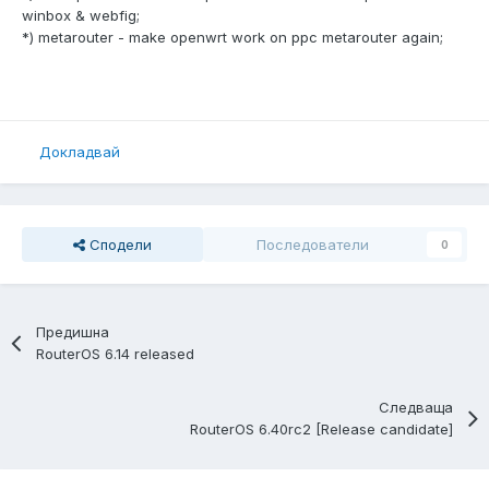
winbox & webfig;
*) metarouter - make openwrt work on ppc metarouter again;
Докладвай
Сподели
Последователи
0
Предишна
RouterOS 6.14 released
Следваща
RouterOS 6.40rc2 [Release candidate]