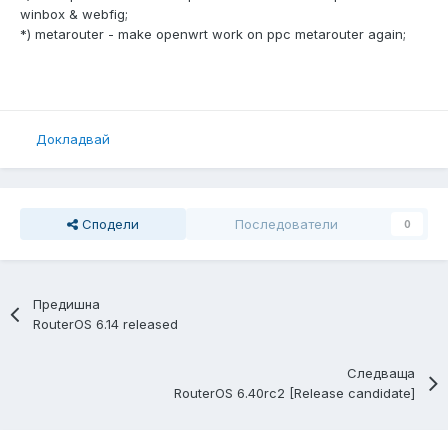
winbox & webfig;
*) metarouter - make openwrt work on ppc metarouter again;
Докладвай
Сподели
Последователи
0
Предишна
RouterOS 6.14 released
Следваща
RouterOS 6.40rc2 [Release candidate]