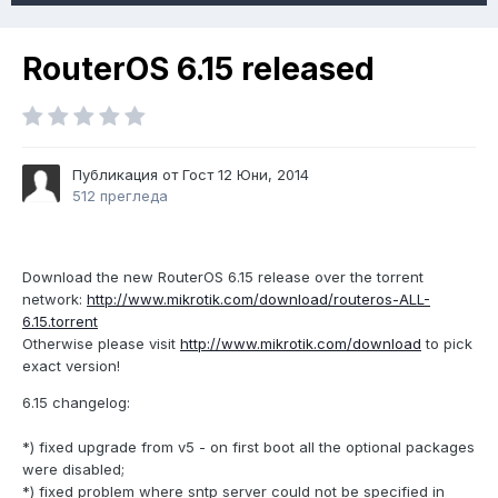
RouterOS 6.15 released
Публикация от Гост
12 Юни, 2014
512 прегледа
Download the new RouterOS 6.15 release over the torrent
network:
http://www.mikrotik.com/download/routeros-ALL-
6.15.torrent
Otherwise please visit
http://www.mikrotik.com/download
to pick
exact version!
6.15 changelog:
*) fixed upgrade from v5 - on first boot all the optional packages
were disabled;
*) fixed problem where sntp server could not be specified in