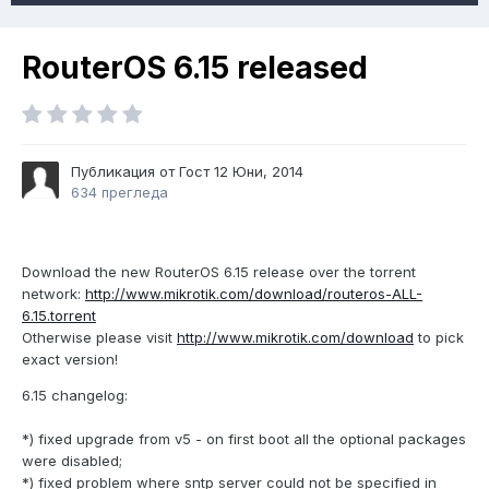
RouterOS 6.15 released
Публикация от Гост
12 Юни, 2014
634 прегледа
Download the new RouterOS 6.15 release over the torrent
network:
http://www.mikrotik.com/download/routeros-ALL-
6.15.torrent
Otherwise please visit
http://www.mikrotik.com/download
to pick
exact version!
6.15 changelog:
*) fixed upgrade from v5 - on first boot all the optional packages
were disabled;
*) fixed problem where sntp server could not be specified in