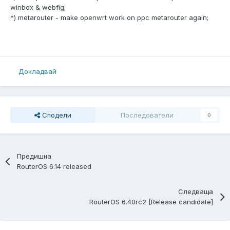
winbox & webfig;
*) metarouter - make openwrt work on ppc metarouter again;
Докладвай
Сподели
Последователи
0
Предишна
RouterOS 6.14 released
Следваща
RouterOS 6.40rc2 [Release candidate]