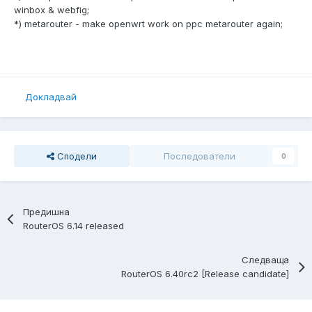
winbox & webfig;
*) metarouter - make openwrt work on ppc metarouter again;
Докладвай
Сподели
Последователи
0
Предишна
RouterOS 6.14 released
Следваща
RouterOS 6.40rc2 [Release candidate]