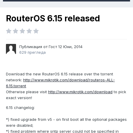
RouterOS 6.15 released
Публикация от Гост
12 Юни, 2014
629 прегледа
Download the new RouterOS 6.15 release over the torrent
network:
http://www.mikrotik.com/download/routeros-ALL-
6.15.torrent
Otherwise please visit
http://www.mikrotik.com/download
to pick
exact version!
6.15 changelog:
*) fixed upgrade from v5 - on first boot all the optional packages
were disabled;
*) fixed problem where sntp server could not be specified in