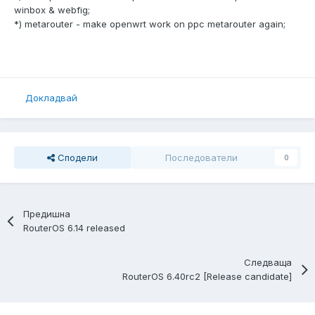
winbox & webfig;
*) metarouter - make openwrt work on ppc metarouter again;
Докладвай
Сподели
Последователи
0
Предишна
RouterOS 6.14 released
Следваща
RouterOS 6.40rc2 [Release candidate]