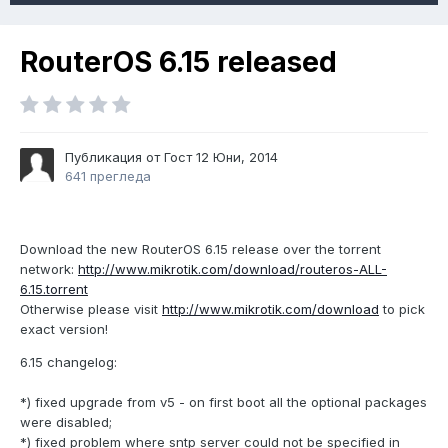
RouterOS 6.15 released
Публикация от Гост
12 Юни, 2014
641 прегледа
Download the new RouterOS 6.15 release over the torrent
network:
http://www.mikrotik.com/download/routeros-ALL-
6.15.torrent
Otherwise please visit
http://www.mikrotik.com/download
to pick
exact version!
6.15 changelog:
*) fixed upgrade from v5 - on first boot all the optional packages
were disabled;
*) fixed problem where sntp server could not be specified in