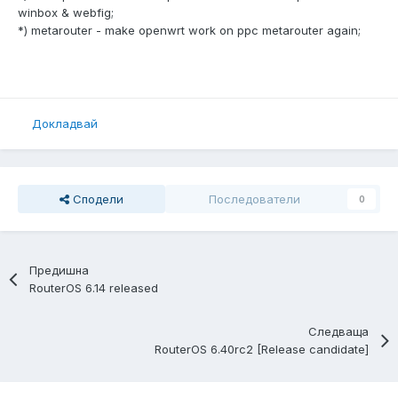
winbox & webfig;
*) metarouter - make openwrt work on ppc metarouter again;
Докладвай
Сподели
Последователи
0
Предишна
RouterOS 6.14 released
Следваща
RouterOS 6.40rc2 [Release candidate]