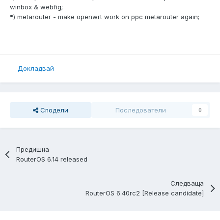
winbox & webfig;
*) metarouter - make openwrt work on ppc metarouter again;
Докладвай
Сподели
Последователи
0
Предишна
RouterOS 6.14 released
Следваща
RouterOS 6.40rc2 [Release candidate]