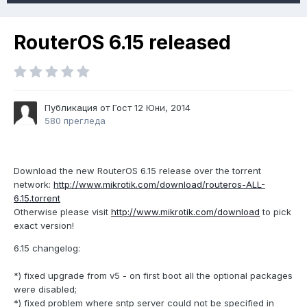
RouterOS 6.15 released
Публикация от Гост
12 Юни, 2014
580 прегледа
Download the new RouterOS 6.15 release over the torrent
network:
http://www.mikrotik.com/download/routeros-ALL-
6.15.torrent
Otherwise please visit
http://www.mikrotik.com/download
to pick
exact version!
6.15 changelog:
*) fixed upgrade from v5 - on first boot all the optional packages
were disabled;
*) fixed problem where sntp server could not be specified in