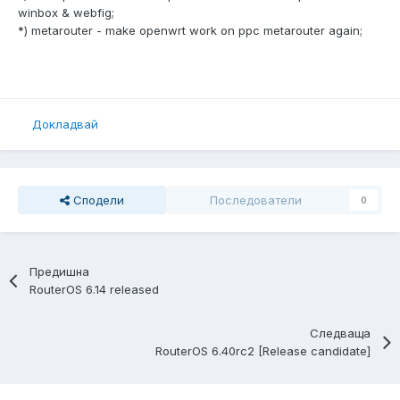
winbox & webfig;
*) metarouter - make openwrt work on ppc metarouter again;
Докладвай
Сподели
Последователи
0
Предишна
RouterOS 6.14 released
Следваща
RouterOS 6.40rc2 [Release candidate]