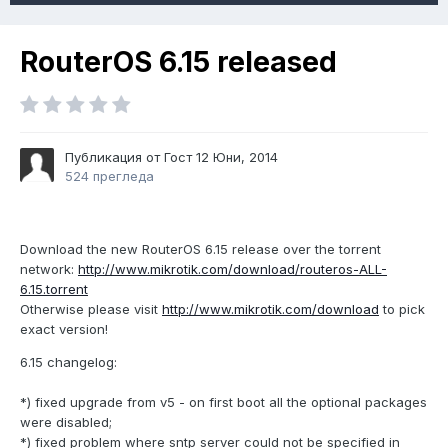
RouterOS 6.15 released
Публикация от Гост
12 Юни, 2014
524 прегледа
Download the new RouterOS 6.15 release over the torrent
network:
http://www.mikrotik.com/download/routeros-ALL-
6.15.torrent
Otherwise please visit
http://www.mikrotik.com/download
to pick
exact version!
6.15 changelog:
*) fixed upgrade from v5 - on first boot all the optional packages
were disabled;
*) fixed problem where sntp server could not be specified in