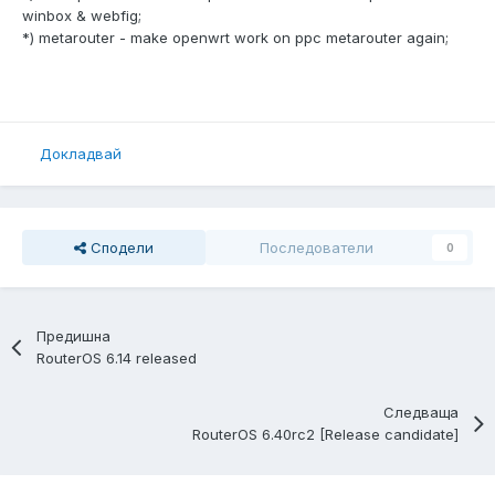
winbox & webfig;
*) metarouter - make openwrt work on ppc metarouter again;
Докладвай
Сподели
Последователи
0
Предишна
RouterOS 6.14 released
Следваща
RouterOS 6.40rc2 [Release candidate]