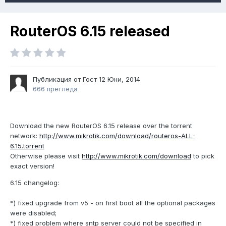
RouterOS 6.15 released
Публикация от Гост
12 Юни, 2014
666 прегледа
Download the new RouterOS 6.15 release over the torrent
network:
http://www.mikrotik.com/download/routeros-ALL-
6.15.torrent
Otherwise please visit
http://www.mikrotik.com/download
to pick
exact version!
6.15 changelog:
*) fixed upgrade from v5 - on first boot all the optional packages
were disabled;
*) fixed problem where sntp server could not be specified in