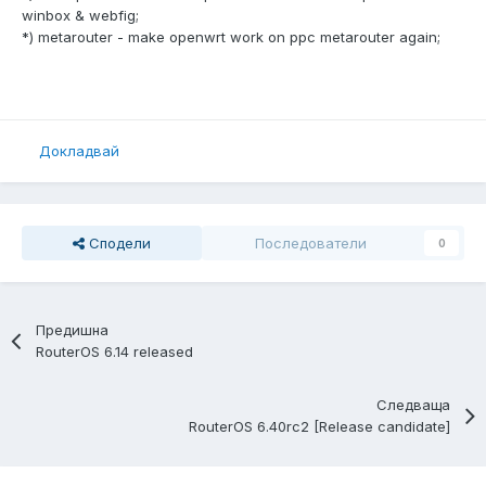
winbox & webfig;
*) metarouter - make openwrt work on ppc metarouter again;
Докладвай
Сподели
Последователи
0
Предишна
RouterOS 6.14 released
Следваща
RouterOS 6.40rc2 [Release candidate]