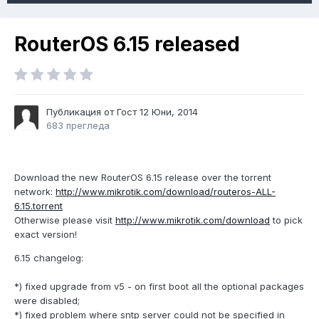
RouterOS 6.15 released
Публикация от Гост
12 Юни, 2014
683 прегледа
Download the new RouterOS 6.15 release over the torrent
network:
http://www.mikrotik.com/download/routeros-ALL-
6.15.torrent
Otherwise please visit
http://www.mikrotik.com/download
to pick
exact version!
6.15 changelog:
*) fixed upgrade from v5 - on first boot all the optional packages
were disabled;
*) fixed problem where sntp server could not be specified in