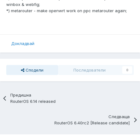
winbox & webfig;
*) metarouter - make openwrt work on ppc metarouter again;
Докладвай
Сподели
Последователи
0
Предишна
RouterOS 6.14 released
Следваща
RouterOS 6.40rc2 [Release candidate]