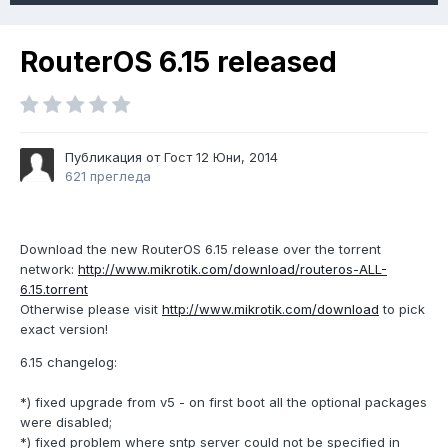
RouterOS 6.15 released
Публикация от Гост
12 Юни, 2014
621 прегледа
Download the new RouterOS 6.15 release over the torrent
network:
http://www.mikrotik.com/download/routeros-ALL-
6.15.torrent
Otherwise please visit
http://www.mikrotik.com/download
to pick
exact version!
6.15 changelog:
*) fixed upgrade from v5 - on first boot all the optional packages
were disabled;
*) fixed problem where sntp server could not be specified in