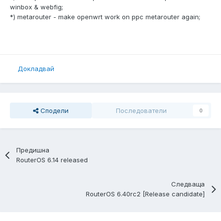
winbox & webfig;
*) metarouter - make openwrt work on ppc metarouter again;
Докладвай
Сподели
Последователи
0
Предишна
RouterOS 6.14 released
Следваща
RouterOS 6.40rc2 [Release candidate]