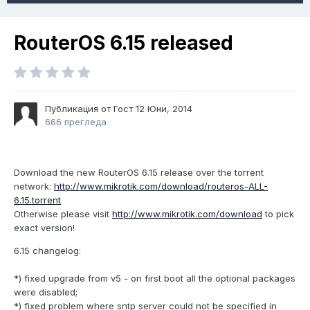
RouterOS 6.15 released
Публикация от Гост
12 Юни, 2014
666 прегледа
Download the new RouterOS 6.15 release over the torrent
network:
http://www.mikrotik.com/download/routeros-ALL-
6.15.torrent
Otherwise please visit
http://www.mikrotik.com/download
to pick
exact version!
6.15 changelog:
*) fixed upgrade from v5 - on first boot all the optional packages
were disabled;
*) fixed problem where sntp server could not be specified in