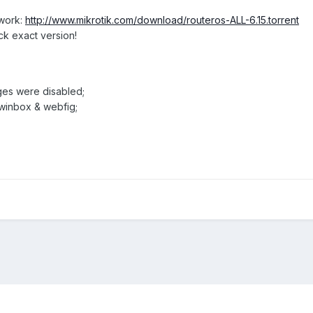
twork:
http://www.mikrotik.com/download/routeros-ALL-6.15.torrent
ck exact version!
ages were disabled;
 winbox & webfig;