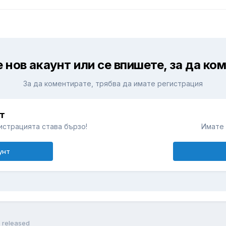
 нов акаунт или се впишете, за да ко
За да коментирате, трябва да имате регистрация
т
истрацията става бързо!
Имате 
унт
5 released