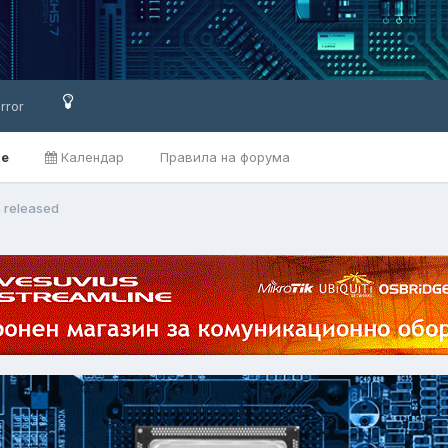
rror
ве
Календар
Правила на форума
5 released