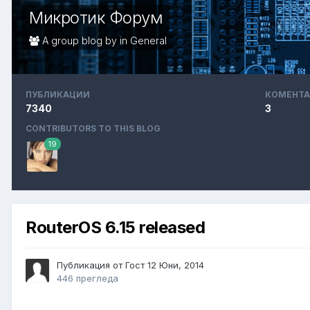
Микротик Форум
A group blog by in
General
ПУБЛИКАЦИИ
КОМЕНТА
7340
3
CONTRIBUTORS TO THIS BLOG
19
RouterOS 6.15 released
Публикация от Гост
12 Юни, 2014
446 прегледа