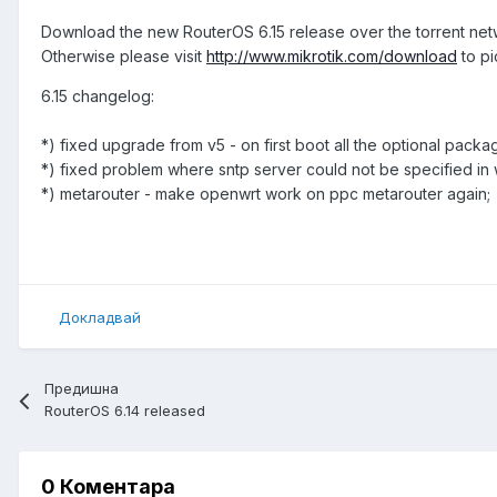
Download the new RouterOS 6.15 release over the torrent ne
Otherwise please visit
http://www.mikrotik.com/download
to pi
6.15 changelog:
*) fixed upgrade from v5 - on first boot all the optional pack
*) fixed problem where sntp server could not be specified in
*) metarouter - make openwrt work on ppc metarouter again;
Докладвай
Предишна
RouterOS 6.14 released
0 Коментара