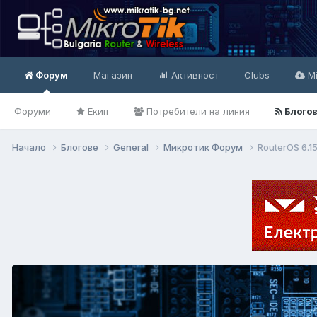
Форум
Магазин
Активност
Clubs
Mi
Форуми
Екип
Потребители на линия
Блого
Начало
Блогове
General
Микротик Форум
RouterOS 6.1