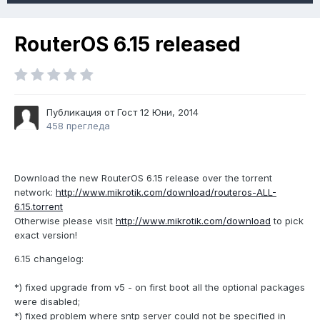
RouterOS 6.15 released
Публикация от Гост
12 Юни, 2014
458 прегледа
Download the new RouterOS 6.15 release over the torrent
network:
http://www.mikrotik.com/download/routeros-ALL-
6.15.torrent
Otherwise please visit
http://www.mikrotik.com/download
to pick
exact version!
6.15 changelog:
*) fixed upgrade from v5 - on first boot all the optional packages
were disabled;
*) fixed problem where sntp server could not be specified in