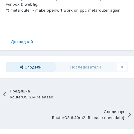
winbox & webfig;
*) metarouter - make openwrt work on ppc metarouter again;
Докладвай
Сподели
Последователи
0
Предишна
RouterOS 6.14 released
Следваща
RouterOS 6.40rc2 [Release candidate]