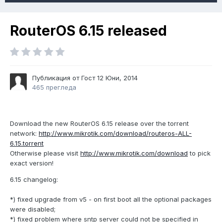
RouterOS 6.15 released
Публикация от Гост
12 Юни, 2014
465 прегледа
Download the new RouterOS 6.15 release over the torrent
network:
http://www.mikrotik.com/download/routeros-ALL-
6.15.torrent
Otherwise please visit
http://www.mikrotik.com/download
to pick
exact version!
6.15 changelog:
*) fixed upgrade from v5 - on first boot all the optional packages
were disabled;
*) fixed problem where sntp server could not be specified in