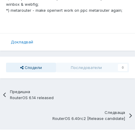
winbox & webfig;
*) metarouter - make openwrt work on ppc metarouter again;
Докладвай
Сподели
Последователи
0
Предишна
RouterOS 6.14 released
Следваща
RouterOS 6.40rc2 [Release candidate]