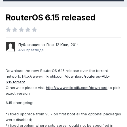
RouterOS 6.15 released
Публикация от Гост
12 Юни, 2014
453 прегледа
Download the new RouterOS 6.15 release over the torrent
network:
http://www.mikrotik.com/download/routeros-ALL-
6.15.torrent
Otherwise please visit
http://www.mikrotik.com/download
to pick
exact version!
6.15 changelog:
*) fixed upgrade from v5 - on first boot all the optional packages
were disabled;
*) fixed problem where sntp server could not be specified in