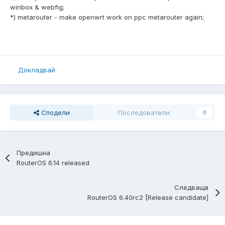
winbox & webfig;
*) metarouter - make openwrt work on ppc metarouter again;
Докладвай
Сподели
Последователи
0
Предишна
RouterOS 6.14 released
Следваща
RouterOS 6.40rc2 [Release candidate]