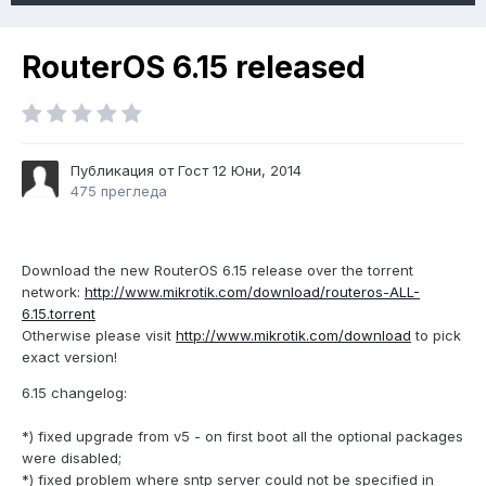
RouterOS 6.15 released
Публикация от Гост
12 Юни, 2014
475 прегледа
Download the new RouterOS 6.15 release over the torrent
network:
http://www.mikrotik.com/download/routeros-ALL-
6.15.torrent
Otherwise please visit
http://www.mikrotik.com/download
to pick
exact version!
6.15 changelog:
*) fixed upgrade from v5 - on first boot all the optional packages
were disabled;
*) fixed problem where sntp server could not be specified in