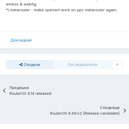
winbox & webfig;
*) metarouter - make openwrt work on ppc metarouter again;
Докладвай
Сподели
Последователи
0
Предишна
RouterOS 6.14 released
Следваща
RouterOS 6.40rc2 [Release candidate]