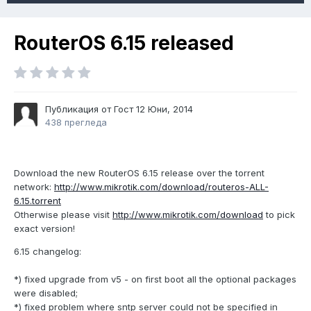
RouterOS 6.15 released
Публикация от Гост
12 Юни, 2014
438 прегледа
Download the new RouterOS 6.15 release over the torrent
network:
http://www.mikrotik.com/download/routeros-ALL-
6.15.torrent
Otherwise please visit
http://www.mikrotik.com/download
to pick
exact version!
6.15 changelog:
*) fixed upgrade from v5 - on first boot all the optional packages
were disabled;
*) fixed problem where sntp server could not be specified in