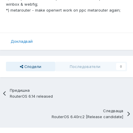
winbox & webfig;
*) metarouter - make openwrt work on ppc metarouter again;
Докладвай
Сподели
Последователи
0
Предишна
RouterOS 6.14 released
Следваща
RouterOS 6.40rc2 [Release candidate]