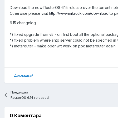
Download the new RouterOS 6.15 release over the torrent ne
Otherwise please visit
http://www.mikrotik.com/download
to pi
6.15 changelog:
*) fixed upgrade from v5 - on first boot all the optional pack
*) fixed problem where sntp server could not be specified in
*) metarouter - make openwrt work on ppc metarouter again;
Докладвай
Предишна
RouterOS 6.14 released
0 Коментара