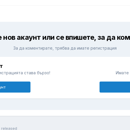
 нов акаунт или се впишете, за да ко
За да коментирате, трябва да имате регистрация
т
истрацията става бързо!
Имате 
унт
5 released