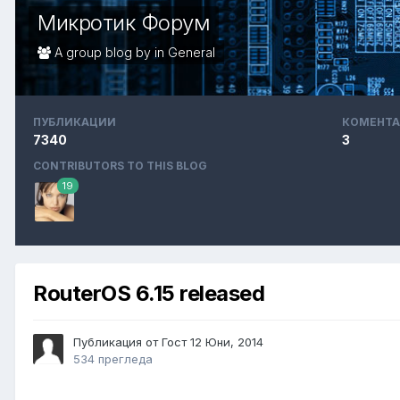
Микротик Форум
A group blog by in
General
ПУБЛИКАЦИИ
КОМЕНТА
7340
3
CONTRIBUTORS TO THIS BLOG
19
RouterOS 6.15 released
Публикация от Гост
12 Юни, 2014
534 прегледа