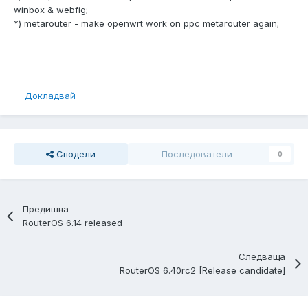
winbox & webfig;
*) metarouter - make openwrt work on ppc metarouter again;
Докладвай
Сподели
Последователи
0
Предишна
RouterOS 6.14 released
Следваща
RouterOS 6.40rc2 [Release candidate]