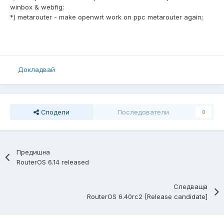
winbox & webfig;
*) metarouter - make openwrt work on ppc metarouter again;
Докладвай
Сподели
Последователи
0
Предишна
RouterOS 6.14 released
Следваща
RouterOS 6.40rc2 [Release candidate]