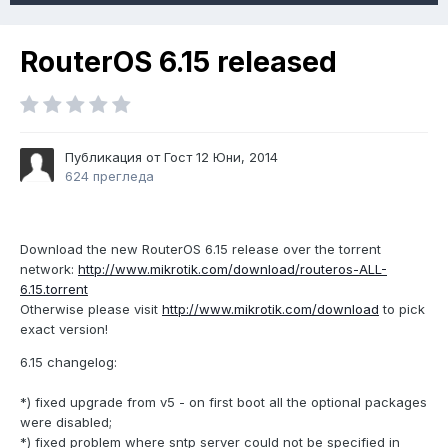
RouterOS 6.15 released
Публикация от Гост
12 Юни, 2014
624 прегледа
Download the new RouterOS 6.15 release over the torrent
network:
http://www.mikrotik.com/download/routeros-ALL-
6.15.torrent
Otherwise please visit
http://www.mikrotik.com/download
to pick
exact version!
6.15 changelog:
*) fixed upgrade from v5 - on first boot all the optional packages
were disabled;
*) fixed problem where sntp server could not be specified in