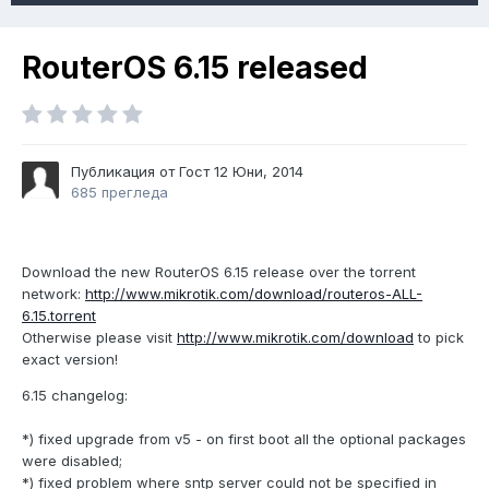
RouterOS 6.15 released
Публикация от Гост
12 Юни, 2014
685 прегледа
Download the new RouterOS 6.15 release over the torrent
network:
http://www.mikrotik.com/download/routeros-ALL-
6.15.torrent
Otherwise please visit
http://www.mikrotik.com/download
to pick
exact version!
6.15 changelog:
*) fixed upgrade from v5 - on first boot all the optional packages
were disabled;
*) fixed problem where sntp server could not be specified in