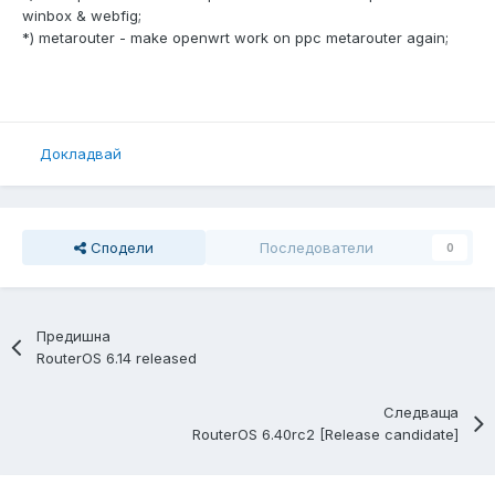
winbox & webfig;
*) metarouter - make openwrt work on ppc metarouter again;
Докладвай
Сподели
Последователи
0
Предишна
RouterOS 6.14 released
Следваща
RouterOS 6.40rc2 [Release candidate]