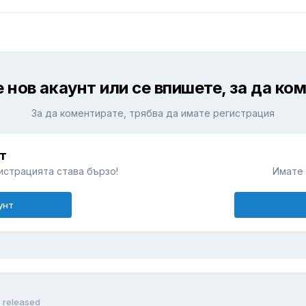
 нов акаунт или се впишете, за да ко
За да коментирате, трябва да имате регистрация
т
истрацията става бързо!
Имате 
унт
5 released