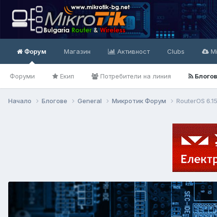
Форум
Магазин
Активност
Clubs
Mi
Форуми
Екип
Потребители на линия
Блого
Начало
Блогове
General
Микротик Форум
RouterOS 6.1