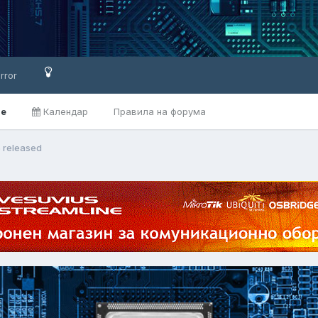
rror
ве
Календар
Правила на форума
5 released