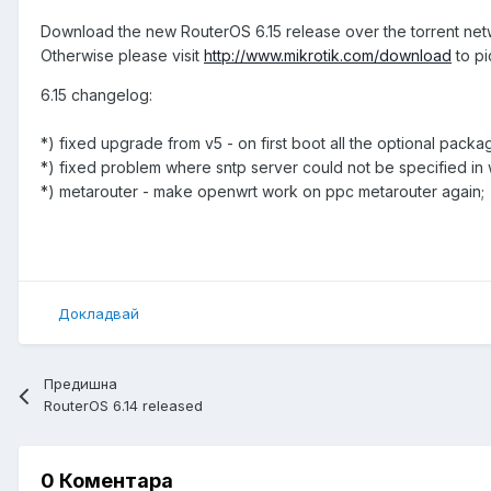
Download the new RouterOS 6.15 release over the torrent ne
Otherwise please visit
http://www.mikrotik.com/download
to pi
6.15 changelog:
*) fixed upgrade from v5 - on first boot all the optional pack
*) fixed problem where sntp server could not be specified in
*) metarouter - make openwrt work on ppc metarouter again;
Докладвай
Предишна
RouterOS 6.14 released
0 Коментара