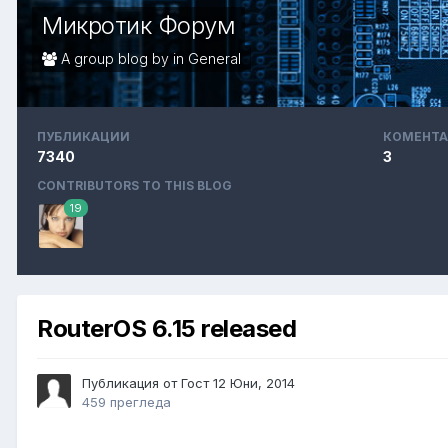
Микротик Форум
A group blog by in
General
ПУБЛИКАЦИИ
КОМЕНТА
7340
3
CONTRIBUTORS TO THIS BLOG
19
RouterOS 6.15 released
Публикация от Гост
12 Юни, 2014
459 прегледа