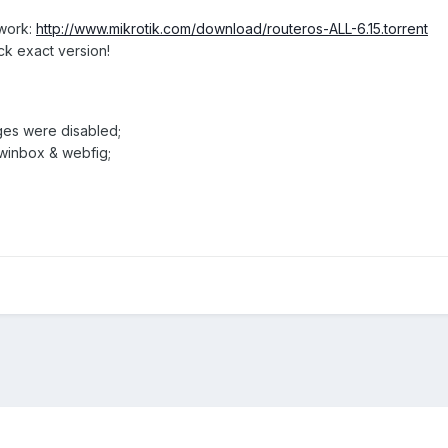
twork:
http://www.mikrotik.com/download/routeros-ALL-6.15.torrent
ck exact version!
ages were disabled;
 winbox & webfig;