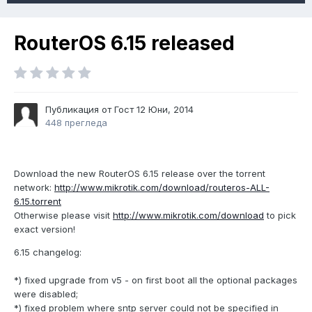
RouterOS 6.15 released
Публикация от Гост
12 Юни, 2014
448 прегледа
Download the new RouterOS 6.15 release over the torrent
network:
http://www.mikrotik.com/download/routeros-ALL-
6.15.torrent
Otherwise please visit
http://www.mikrotik.com/download
to pick
exact version!
6.15 changelog:
*) fixed upgrade from v5 - on first boot all the optional packages
were disabled;
*) fixed problem where sntp server could not be specified in