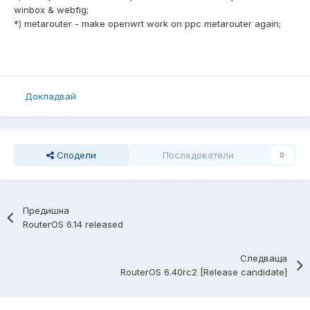
winbox & webfig;
*) metarouter - make openwrt work on ppc metarouter again;
Докладвай
Сподели
Последователи
0
Предишна
RouterOS 6.14 released
Следваща
RouterOS 6.40rc2 [Release candidate]