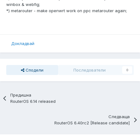
winbox & webfig;
*) metarouter - make openwrt work on ppc metarouter again;
Докладвай
Сподели
Последователи
0
Предишна
RouterOS 6.14 released
Следваща
RouterOS 6.40rc2 [Release candidate]