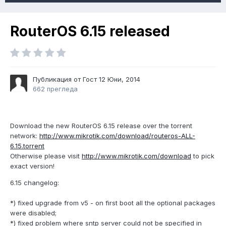
RouterOS 6.15 released
Публикация от Гост
12 Юни, 2014
662 прегледа
Download the new RouterOS 6.15 release over the torrent
network:
http://www.mikrotik.com/download/routeros-ALL-
6.15.torrent
Otherwise please visit
http://www.mikrotik.com/download
to pick
exact version!
6.15 changelog:
*) fixed upgrade from v5 - on first boot all the optional packages
were disabled;
*) fixed problem where sntp server could not be specified in