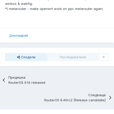
winbox & webfig;
*) metarouter - make openwrt work on ppc metarouter again;
Докладвай
Сподели
Последователи
0
Предишна
RouterOS 6.14 released
Следваща
RouterOS 6.40rc2 [Release candidate]