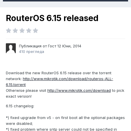
RouterOS 6.15 released
Публикация от Гост
12 Юни, 2014
410 прегледа
Download the new RouterOS 6.15 release over the torrent
network:
http://www.mikrotik.com/download/routeros-ALL-
6.15.torrent
Otherwise please visit
http://www.mikrotik.com/download
to pick
exact version!
6.15 changelog:
*) fixed upgrade from v5 - on first boot all the optional packages
were disabled;
*) fixed problem where sntp server could not be specified in