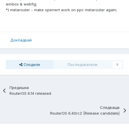
winbox & webfig;
*) metarouter - make openwrt work on ppc metarouter again;
Докладвай
Сподели
Последователи
0
Предишна
RouterOS 6.14 released
Следваща
RouterOS 6.40rc2 [Release candidate]