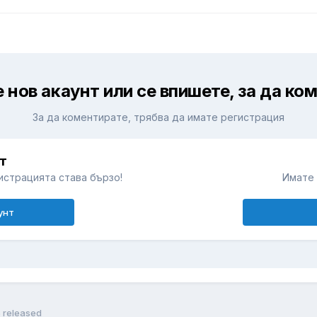
 нов акаунт или се впишете, за да ко
За да коментирате, трябва да имате регистрация
т
истрацията става бързо!
Имате 
унт
5 released