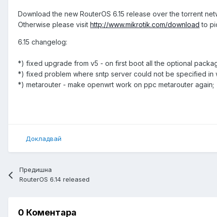
Download the new RouterOS 6.15 release over the torrent ne
Otherwise please visit
http://www.mikrotik.com/download
to pi
6.15 changelog:
*) fixed upgrade from v5 - on first boot all the optional pack
*) fixed problem where sntp server could not be specified in
*) metarouter - make openwrt work on ppc metarouter again;
Докладвай
Предишна
RouterOS 6.14 released
0 Коментара