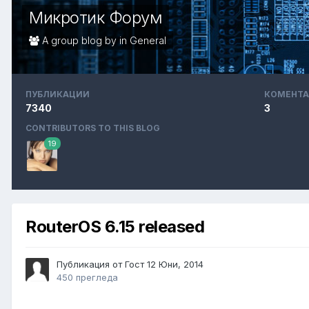
Микротик Форум
A group blog by in
General
ПУБЛИКАЦИИ
КОМЕНТА
7340
3
CONTRIBUTORS TO THIS BLOG
19
RouterOS 6.15 released
Публикация от Гост
12 Юни, 2014
450 прегледа