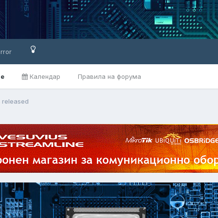
rror
ве
Календар
Правила на форума
5 released