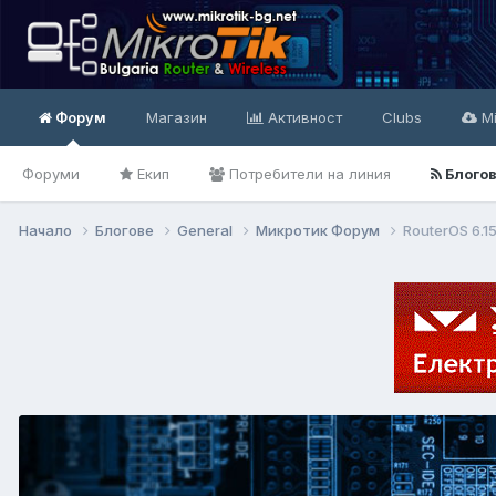
Форум
Магазин
Активност
Clubs
Mi
Форуми
Екип
Потребители на линия
Блого
Начало
Блогове
General
Микротик Форум
RouterOS 6.1