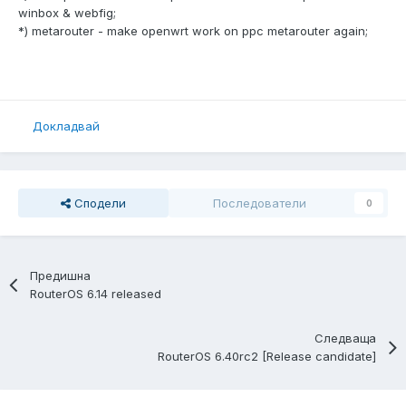
winbox & webfig;
*) metarouter - make openwrt work on ppc metarouter again;
Докладвай
Сподели
Последователи
0
Предишна
RouterOS 6.14 released
Следваща
RouterOS 6.40rc2 [Release candidate]