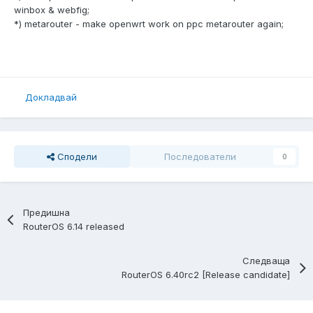
winbox & webfig;
*) metarouter - make openwrt work on ppc metarouter again;
Докладвай
Сподели
Последователи
0
Предишна
RouterOS 6.14 released
Следваща
RouterOS 6.40rc2 [Release candidate]