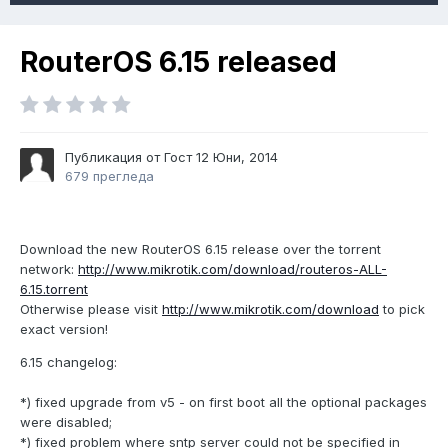
RouterOS 6.15 released
Публикация от Гост
12 Юни, 2014
679 прегледа
Download the new RouterOS 6.15 release over the torrent
network:
http://www.mikrotik.com/download/routeros-ALL-
6.15.torrent
Otherwise please visit
http://www.mikrotik.com/download
to pick
exact version!
6.15 changelog:
*) fixed upgrade from v5 - on first boot all the optional packages
were disabled;
*) fixed problem where sntp server could not be specified in