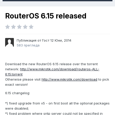
RouterOS 6.15 released
Публикация от Гост
12 Юни, 2014
583 прегледа
Download the new RouterOS 6.15 release over the torrent
network:
http://www.mikrotik.com/download/routeros-ALL-
6.15.torrent
Otherwise please visit
http://www.mikrotik.com/download
to pick
exact version!
6.15 changelog:
*) fixed upgrade from v5 - on first boot all the optional packages
were disabled;
*) fixed problem where sntp server could not be specified in