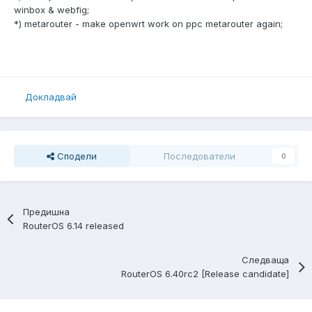
winbox & webfig;
*) metarouter - make openwrt work on ppc metarouter again;
Докладвай
Сподели
Последователи
0
Предишна
RouterOS 6.14 released
Следваща
RouterOS 6.40rc2 [Release candidate]