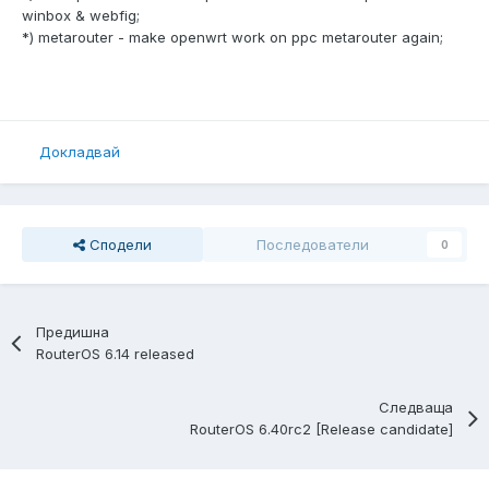
winbox & webfig;
*) metarouter - make openwrt work on ppc metarouter again;
Докладвай
Сподели
Последователи
0
Предишна
RouterOS 6.14 released
Следваща
RouterOS 6.40rc2 [Release candidate]