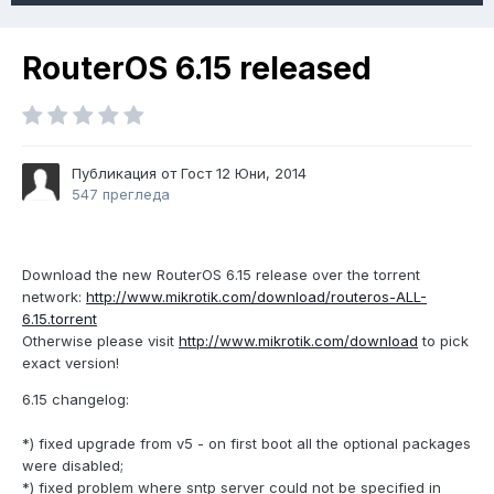
RouterOS 6.15 released
Публикация от Гост
12 Юни, 2014
547 прегледа
Download the new RouterOS 6.15 release over the torrent
network:
http://www.mikrotik.com/download/routeros-ALL-
6.15.torrent
Otherwise please visit
http://www.mikrotik.com/download
to pick
exact version!
6.15 changelog:
*) fixed upgrade from v5 - on first boot all the optional packages
were disabled;
*) fixed problem where sntp server could not be specified in