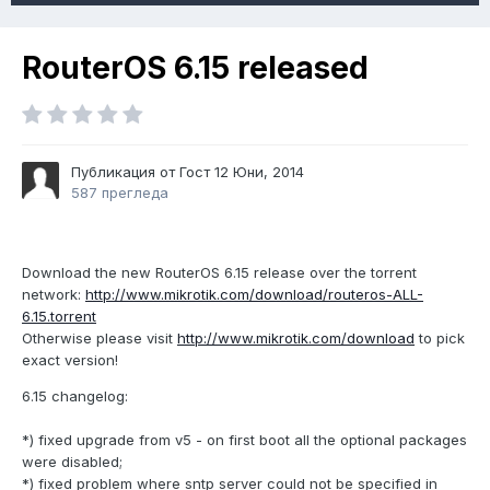
RouterOS 6.15 released
Публикация от Гост
12 Юни, 2014
587 прегледа
Download the new RouterOS 6.15 release over the torrent
network:
http://www.mikrotik.com/download/routeros-ALL-
6.15.torrent
Otherwise please visit
http://www.mikrotik.com/download
to pick
exact version!
6.15 changelog:
*) fixed upgrade from v5 - on first boot all the optional packages
were disabled;
*) fixed problem where sntp server could not be specified in