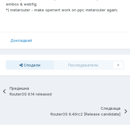
winbox & webfig;
*) metarouter - make openwrt work on ppc metarouter again;
Докладвай
Сподели
Последователи
0
Предишна
RouterOS 6.14 released
Следваща
RouterOS 6.40rc2 [Release candidate]