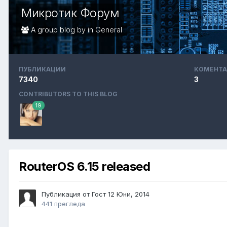
Микротик Форум
A group blog by in
General
ПУБЛИКАЦИИ
КОМЕНТА
7340
3
CONTRIBUTORS TO THIS BLOG
19
RouterOS 6.15 released
Публикация от Гост
12 Юни, 2014
441 прегледа