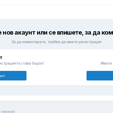
 нов акаунт или се впишете, за да ко
За да коментирате, трябва да имате регистрация
т
истрацията става бързо!
Имате 
унт
5 released