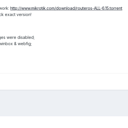
twork:
http://www.mikrotik.com/download/routeros-ALL-6.15.torrent
ck exact version!
ages were disabled;
 winbox & webfig;