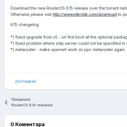
Download the new RouterOS 6.15 release over the torrent ne
Otherwise please visit
http://www.mikrotik.com/download
to pi
6.15 changelog:
*) fixed upgrade from v5 - on first boot all the optional pack
*) fixed problem where sntp server could not be specified in
*) metarouter - make openwrt work on ppc metarouter again;
Докладвай
Предишна
RouterOS 6.14 released
0 Коментара