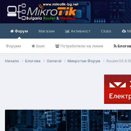
Форум
Магазин
Активност
Clubs
Mi
Форуми
Екип
Потребители на линия
Блого
Начало
Блогове
General
Микротик Форум
RouterOS 6.1