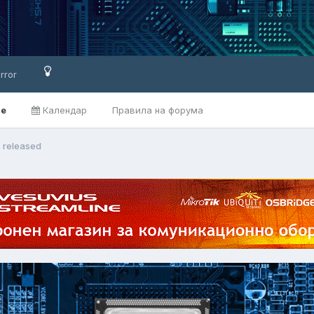
rror
ве
Календар
Правила на форума
5 released