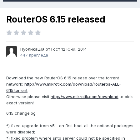
RouterOS 6.15 released
Публикация от Гост
12 Юни, 2014
447 прегледа
Download the new RouterOS 6.15 release over the torrent
network:
http://www.mikrotik.com/download/routeros-ALL-
6.15.torrent
Otherwise please visit
http://www.mikrotik.com/download
to pick
exact version!
6.15 changelog:
*) fixed upgrade from v5 - on first boot all the optional packages
were disabled;
*) fixed problem where sntp server could not be specified in