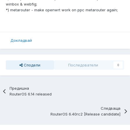
winbox & webfig;
*) metarouter - make openwrt work on ppc metarouter again;
Докладвай
Сподели
Последователи
0
Предишна
RouterOS 6.14 released
Следваща
RouterOS 6.40rc2 [Release candidate]