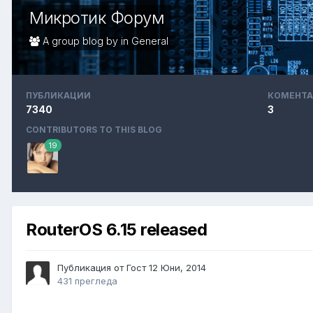
Микротик Форум
A group blog by in
General
ПУБЛИКАЦИИ
КОМЕНТА
7340
3
CONTRIBUTORS TO THIS BLOG
19
RouterOS 6.15 released
Публикация от Гост
12 Юни, 2014
431 прегледа