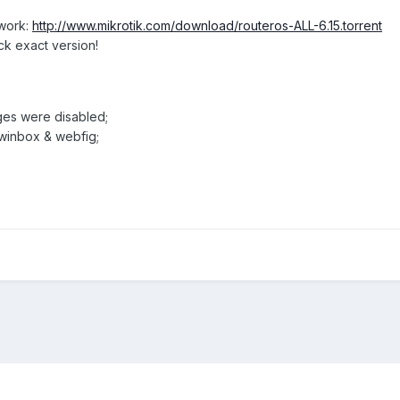
twork:
http://www.mikrotik.com/download/routeros-ALL-6.15.torrent
ck exact version!
ages were disabled;
 winbox & webfig;