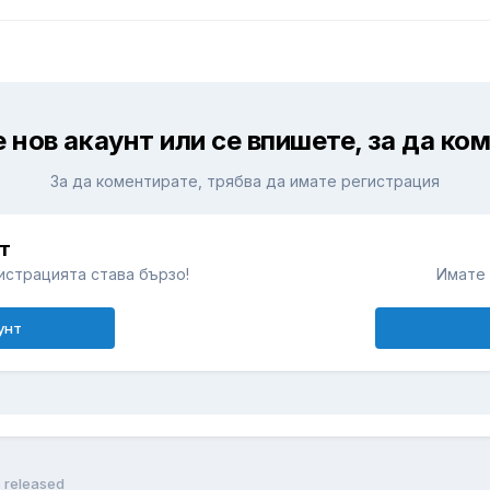
 нов акаунт или се впишете, за да ко
За да коментирате, трябва да имате регистрация
т
истрацията става бързо!
Имате 
унт
5 released