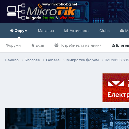
Форум
Магазин
Активност
Clubs
Mi
Форуми
Екип
Потребители на линия
Блого
Начало
Блогове
General
Микротик Форум
RouterOS 6.1