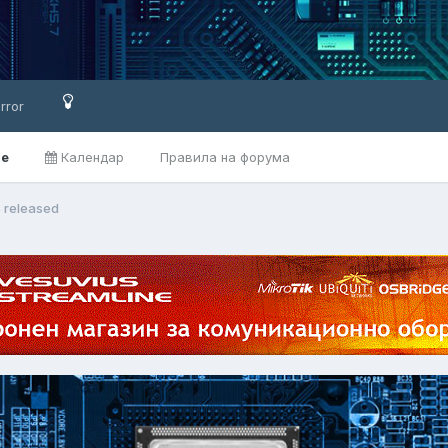
rror
ве
Календар
Правила на форума
5 released