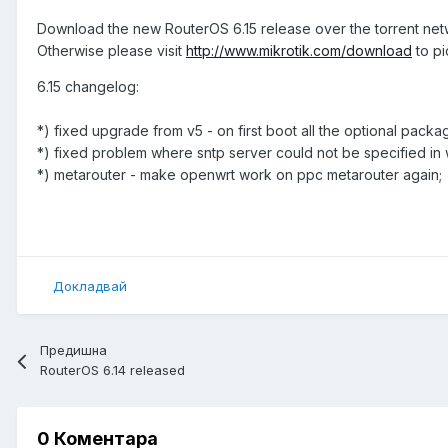
Download the new RouterOS 6.15 release over the torrent ne
Otherwise please visit
http://www.mikrotik.com/download
to pi
6.15 changelog:
*) fixed upgrade from v5 - on first boot all the optional pack
*) fixed problem where sntp server could not be specified in
*) metarouter - make openwrt work on ppc metarouter again;
Докладвай
Предишна
RouterOS 6.14 released
0 Коментара