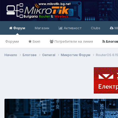
Форум
Магазин
Активност
Clubs
Mi
Форуми
Екип
Потребители на линия
Блого
Начало
Блогове
General
Микротик Форум
RouterOS 6.1