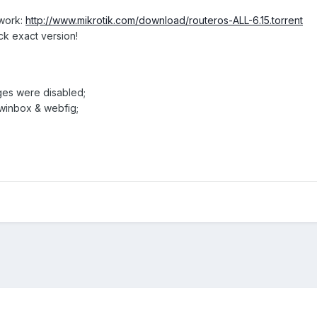
twork:
http://www.mikrotik.com/download/routeros-ALL-6.15.torrent
ck exact version!
ages were disabled;
 winbox & webfig;