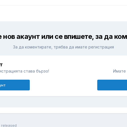
 нов акаунт или се впишете, за да ко
За да коментирате, трябва да имате регистрация
т
истрацията става бързо!
Имате 
унт
5 released