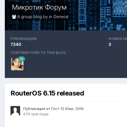
Микротик Форум
A group blog by in
General
ПУБЛИКАЦИИ
КОМЕНТА
7340
3
CONTRIBUTORS TO THIS BLOG
19
RouterOS 6.15 released
Публикация от Гост
12 Юни, 2014
479 прегледа