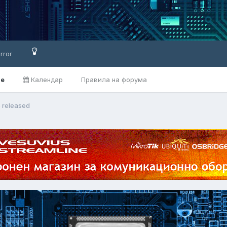
rror
ве
Календар
Правила на форума
5 released