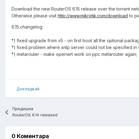
Download the new RouterOS 6.15 release over the torrent ne
Otherwise please visit
http://www.mikrotik.com/download
to pi
6.15 changelog:
*) fixed upgrade from v5 - on first boot all the optional pack
*) fixed problem where sntp server could not be specified in
*) metarouter - make openwrt work on ppc metarouter again;
Докладвай
Предишна
RouterOS 6.14 released
0 Коментара