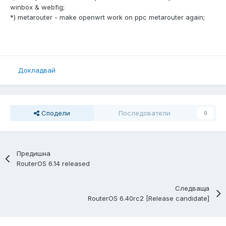
winbox & webfig;
*) metarouter - make openwrt work on ppc metarouter again;
Докладвай
Сподели
Последователи
0
Предишна
RouterOS 6.14 released
Следваща
RouterOS 6.40rc2 [Release candidate]