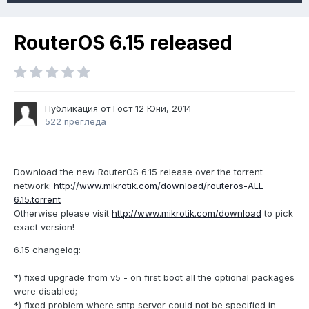
RouterOS 6.15 released
Публикация от Гост
12 Юни, 2014
522 прегледа
Download the new RouterOS 6.15 release over the torrent
network:
http://www.mikrotik.com/download/routeros-ALL-
6.15.torrent
Otherwise please visit
http://www.mikrotik.com/download
to pick
exact version!
6.15 changelog:
*) fixed upgrade from v5 - on first boot all the optional packages
were disabled;
*) fixed problem where sntp server could not be specified in