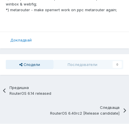
winbox & webfig;
*) metarouter - make openwrt work on ppc metarouter again;
Докладвай
Сподели
Последователи
0
Предишна
RouterOS 6.14 released
Следваща
RouterOS 6.40rc2 [Release candidate]