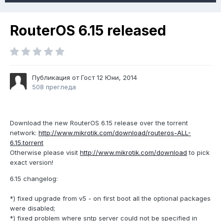
RouterOS 6.15 released
Публикация от Гост
12 Юни, 2014
508 прегледа
Download the new RouterOS 6.15 release over the torrent
network:
http://www.mikrotik.com/download/routeros-ALL-
6.15.torrent
Otherwise please visit
http://www.mikrotik.com/download
to pick
exact version!
6.15 changelog:
*) fixed upgrade from v5 - on first boot all the optional packages
were disabled;
*) fixed problem where sntp server could not be specified in