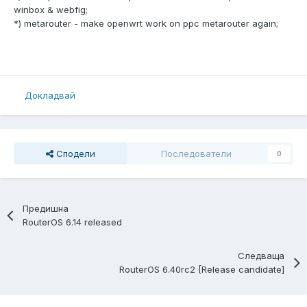
winbox & webfig;
*) metarouter - make openwrt work on ppc metarouter again;
Докладвай
Сподели
Последователи
0
Предишна
RouterOS 6.14 released
Следваща
RouterOS 6.40rc2 [Release candidate]