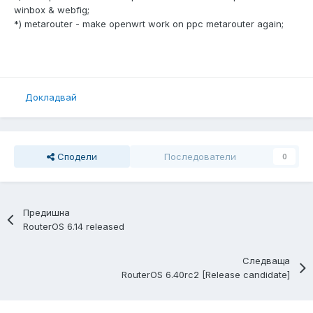
winbox & webfig;
*) metarouter - make openwrt work on ppc metarouter again;
Докладвай
Сподели
Последователи
0
Предишна
RouterOS 6.14 released
Следваща
RouterOS 6.40rc2 [Release candidate]