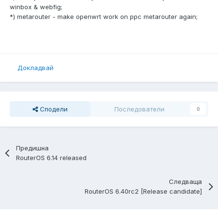
winbox & webfig;
*) metarouter - make openwrt work on ppc metarouter again;
Докладвай
Сподели
Последователи
0
Предишна
RouterOS 6.14 released
Следваща
RouterOS 6.40rc2 [Release candidate]