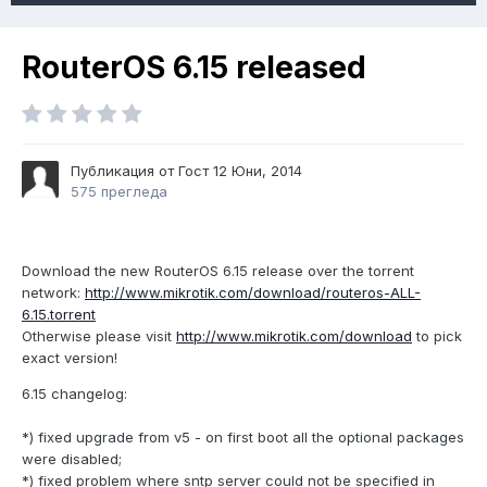
RouterOS 6.15 released
Публикация от Гост
12 Юни, 2014
575 прегледа
Download the new RouterOS 6.15 release over the torrent
network:
http://www.mikrotik.com/download/routeros-ALL-
6.15.torrent
Otherwise please visit
http://www.mikrotik.com/download
to pick
exact version!
6.15 changelog:
*) fixed upgrade from v5 - on first boot all the optional packages
were disabled;
*) fixed problem where sntp server could not be specified in