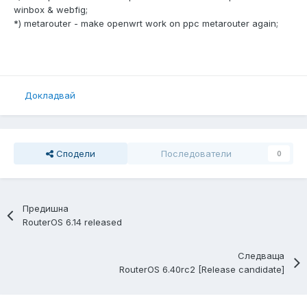
winbox & webfig;
*) metarouter - make openwrt work on ppc metarouter again;
Докладвай
Сподели
Последователи
0
Предишна
RouterOS 6.14 released
Следваща
RouterOS 6.40rc2 [Release candidate]