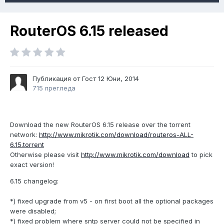
RouterOS 6.15 released
Публикация от Гост
12 Юни, 2014
715 прегледа
Download the new RouterOS 6.15 release over the torrent
network:
http://www.mikrotik.com/download/routeros-ALL-
6.15.torrent
Otherwise please visit
http://www.mikrotik.com/download
to pick
exact version!
6.15 changelog:
*) fixed upgrade from v5 - on first boot all the optional packages
were disabled;
*) fixed problem where sntp server could not be specified in