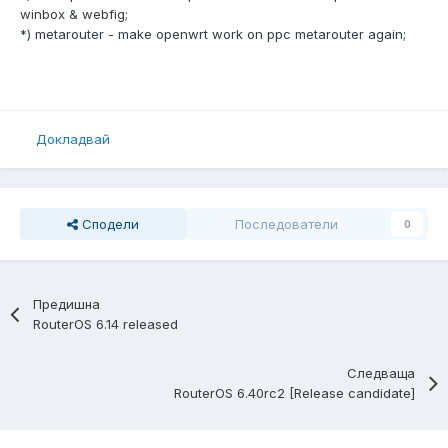
winbox & webfig;
*) metarouter - make openwrt work on ppc metarouter again;
Докладвай
Сподели
Последователи
0
Предишна
RouterOS 6.14 released
Следваща
RouterOS 6.40rc2 [Release candidate]