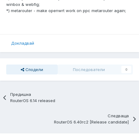
winbox & webfig;
*) metarouter - make openwrt work on ppc metarouter again;
Докладвай
Сподели
Последователи
0
Предишна
RouterOS 6.14 released
Следваща
RouterOS 6.40rc2 [Release candidate]