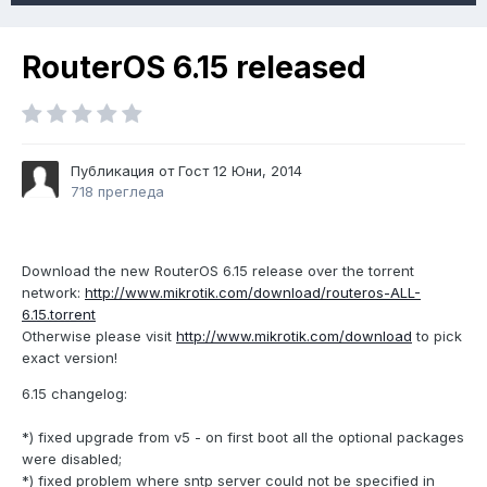
RouterOS 6.15 released
Публикация от Гост
12 Юни, 2014
718 прегледа
Download the new RouterOS 6.15 release over the torrent
network:
http://www.mikrotik.com/download/routeros-ALL-
6.15.torrent
Otherwise please visit
http://www.mikrotik.com/download
to pick
exact version!
6.15 changelog:
*) fixed upgrade from v5 - on first boot all the optional packages
were disabled;
*) fixed problem where sntp server could not be specified in