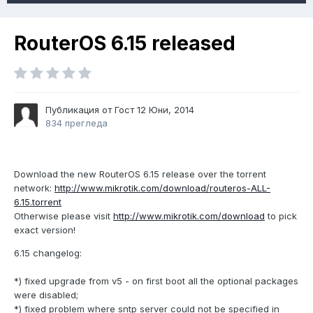
RouterOS 6.15 released
Публикация от Гост
12 Юни, 2014
834 прегледа
Download the new RouterOS 6.15 release over the torrent
network:
http://www.mikrotik.com/download/routeros-ALL-
6.15.torrent
Otherwise please visit
http://www.mikrotik.com/download
to pick
exact version!
6.15 changelog:
*) fixed upgrade from v5 - on first boot all the optional packages
were disabled;
*) fixed problem where sntp server could not be specified in