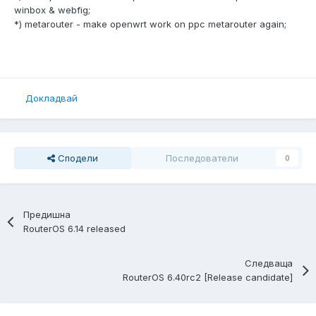
winbox & webfig;
*) metarouter - make openwrt work on ppc metarouter again;
Докладвай
Сподели
Последователи
0
Предишна
RouterOS 6.14 released
Следваща
RouterOS 6.40rc2 [Release candidate]