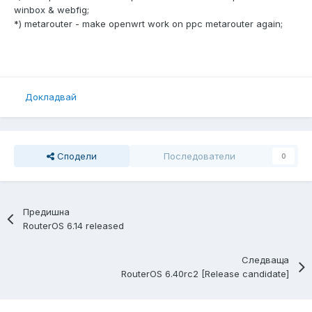
winbox & webfig;
*) metarouter - make openwrt work on ppc metarouter again;
Докладвай
Сподели
Последователи
0
Предишна
RouterOS 6.14 released
Следваща
RouterOS 6.40rc2 [Release candidate]