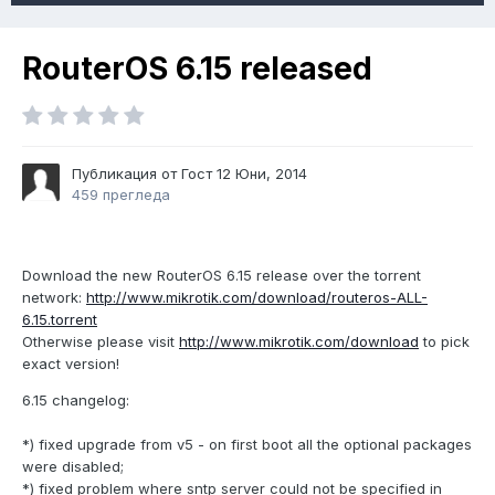
RouterOS 6.15 released
Публикация от Гост
12 Юни, 2014
459 прегледа
Download the new RouterOS 6.15 release over the torrent
network:
http://www.mikrotik.com/download/routeros-ALL-
6.15.torrent
Otherwise please visit
http://www.mikrotik.com/download
to pick
exact version!
6.15 changelog:
*) fixed upgrade from v5 - on first boot all the optional packages
were disabled;
*) fixed problem where sntp server could not be specified in