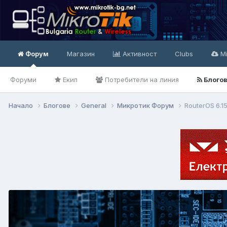
Форум
Магазин
Активност
Clubs
Mi
Форуми
Екип
Потребители на линия
Блого
Начало
Блогове
General
Микротик Форум
RouterOS 6.1