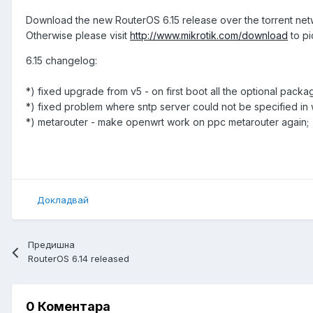
Download the new RouterOS 6.15 release over the torrent ne
Otherwise please visit
http://www.mikrotik.com/download
to pi
6.15 changelog:
*) fixed upgrade from v5 - on first boot all the optional pack
*) fixed problem where sntp server could not be specified in
*) metarouter - make openwrt work on ppc metarouter again;
Докладвай
Предишна
RouterOS 6.14 released
0 Коментара