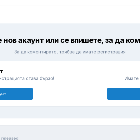
 нов акаунт или се впишете, за да ко
За да коментирате, трябва да имате регистрация
т
истрацията става бързо!
Имате 
унт
5 released