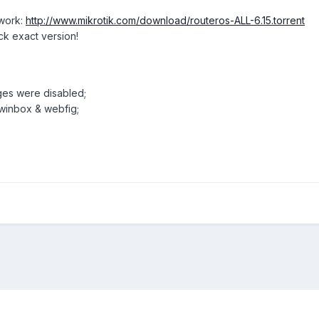
twork:
http://www.mikrotik.com/download/routeros-ALL-6.15.torrent
ck exact version!
ages were disabled;
 winbox & webfig;