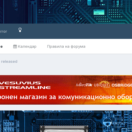
rror
ве
Календар
Правила на форума
5 released