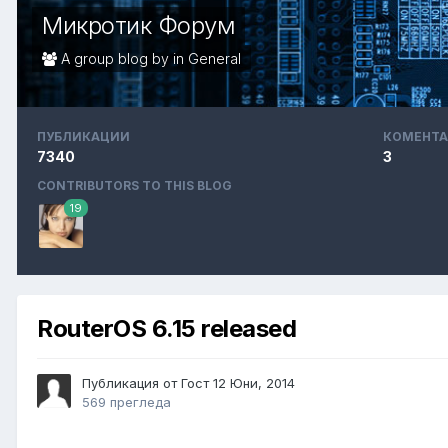
Микротик Форум
A group blog by in
General
ПУБЛИКАЦИИ
КОМЕНТА
7340
3
CONTRIBUTORS TO THIS BLOG
19
RouterOS 6.15 released
Публикация от Гост
12 Юни, 2014
569 прегледа