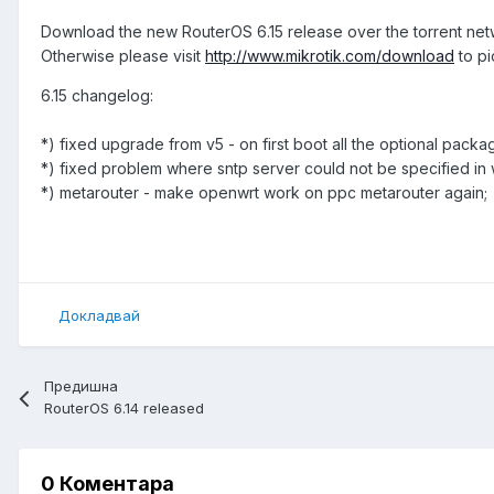
Download the new RouterOS 6.15 release over the torrent ne
Otherwise please visit
http://www.mikrotik.com/download
to pi
6.15 changelog:
*) fixed upgrade from v5 - on first boot all the optional pack
*) fixed problem where sntp server could not be specified in
*) metarouter - make openwrt work on ppc metarouter again;
Докладвай
Предишна
RouterOS 6.14 released
0 Коментара