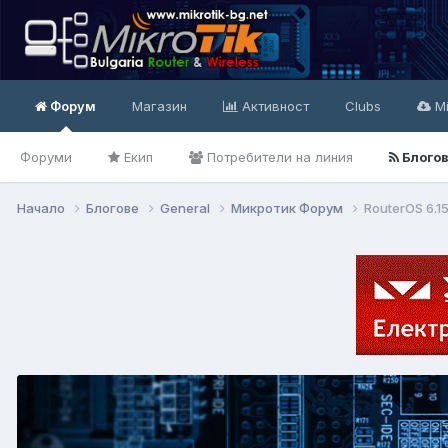
Форум
Магазин
Активност
Clubs
Mi
Форуми
Екип
Потребители на линия
Блого
Начало
Блогове
General
Микротик Форум
RouterOS 6.1