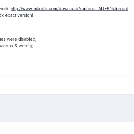
twork:
http://www.mikrotik.com/download/routeros-ALL-6.15.torrent
ck exact version!
ages were disabled;
 winbox & webfig;