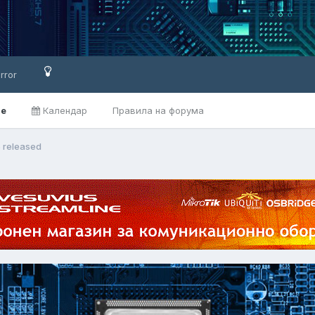
rror
ве
Календар
Правила на форума
5 released