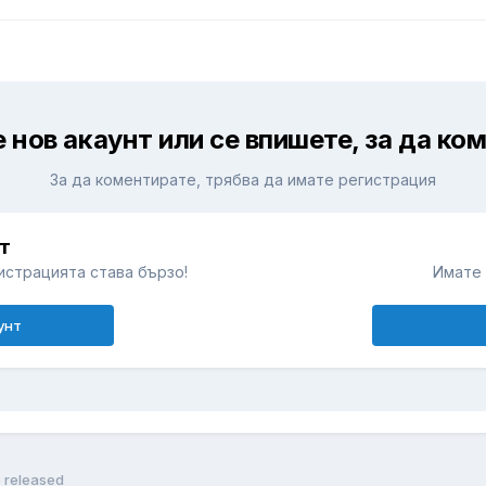
 нов акаунт или се впишете, за да ко
За да коментирате, трябва да имате регистрация
т
истрацията става бързо!
Имате 
унт
5 released