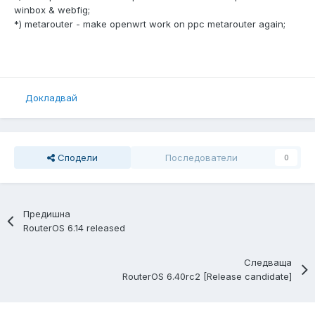
winbox & webfig;
*) metarouter - make openwrt work on ppc metarouter again;
Докладвай
Сподели
Последователи
0
Предишна
RouterOS 6.14 released
Следваща
RouterOS 6.40rc2 [Release candidate]