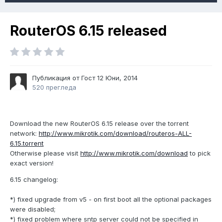
RouterOS 6.15 released
Публикация от Гост
12 Юни, 2014
520 прегледа
Download the new RouterOS 6.15 release over the torrent
network:
http://www.mikrotik.com/download/routeros-ALL-
6.15.torrent
Otherwise please visit
http://www.mikrotik.com/download
to pick
exact version!
6.15 changelog:
*) fixed upgrade from v5 - on first boot all the optional packages
were disabled;
*) fixed problem where sntp server could not be specified in